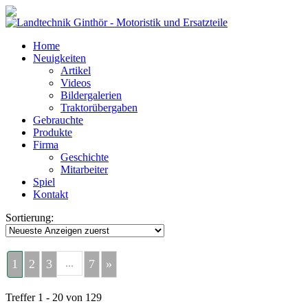
Home
Neuigkeiten
Artikel
Videos
Bildergalerien
Traktorübergaben
Gebrauchte
Produkte
Firma
Geschichte
Mitarbeiter
Spiel
Kontakt
Sortierung:
1
2
3
...
7
»
Treffer 1 - 20 von 129