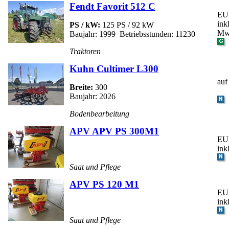
Fendt Favorit 512 C
EUR
ink
PS / kW:
125 PS / 92 kW
Mw
Baujahr: 1999 Betriebsstunden: 11230
Traktoren
Kuhn Cultimer L300
auf
Breite:
300
Baujahr: 2026
Bodenbearbeitung
APV APV PS 300M1
EUR
ink
Saat und Pflege
APV PS 120 M1
EUR
ink
Saat und Pflege