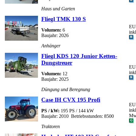
Haus und Garten
Fliegl TMK 130 S
EUR
Volumen:
6
ink
Baujahr: 2026
Anhänger
Fliegl KDS 120 Junior Ketten-
Dungstreuer
EUR
ink
Volumen:
12
Baujahr: 2025
Düngung und Beregnung
Case IH CVX 195 Profi
EUR
ink
PS / kW:
195 PS / 144 kW
Mw
Baujahr: 2010 Betriebsstunden: 8500
Traktoren