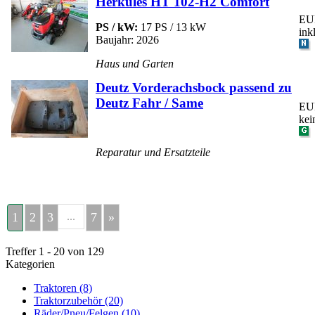
Herkules HT 102-H2 Comfort
EUR
PS / kW:
17 PS / 13 kW
ink
Baujahr: 2026
Haus und Garten
Deutz Vorderachsbock passend zu
Deutz Fahr / Same
EUR
kei
Reparatur und Ersatzteile
1
2
3
...
7
»
Treffer 1 - 20 von 129
Kategorien
Traktoren (8)
Traktorzubehör (20)
Räder/Pneu/Felgen (10)