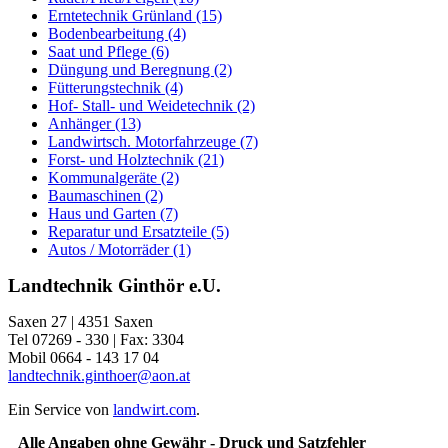
Erntetechnik Grünland (15)
Bodenbearbeitung (4)
Saat und Pflege (6)
Düngung und Beregnung (2)
Fütterungstechnik (4)
Hof- Stall- und Weidetechnik (2)
Anhänger (13)
Landwirtsch. Motorfahrzeuge (7)
Forst- und Holztechnik (21)
Kommunalgeräte (2)
Baumaschinen (2)
Haus und Garten (7)
Reparatur und Ersatzteile (5)
Autos / Motorräder (1)
Landtechnik Ginthör e.U.
Saxen 27 | 4351 Saxen
Tel 07269 - 330 | Fax: 3304
Mobil 0664 - 143 17 04
landtechnik.ginthoer@aon.at
Ein Service von
landwirt.com
.
Alle Angaben ohne Gewähr - Druck und Satzfehler