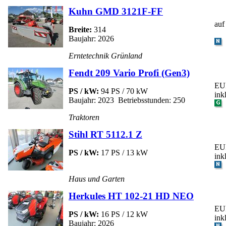
Kuhn GMD 3121F-FF
auf
Breite:
314
Baujahr: 2026
Erntetechnik Grünland
Fendt 209 Vario Profi (Gen3)
EUR
PS / kW:
94 PS / 70 kW
ink
Baujahr: 2023 Betriebsstunden: 250
Traktoren
Stihl RT 5112.1 Z
EUR
PS / kW:
17 PS / 13 kW
ink
Haus und Garten
Herkules HT 102-21 HD NEO
EUR
PS / kW:
16 PS / 12 kW
ink
Baujahr: 2026