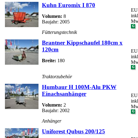
Kuhn Euromix I 870
EUR
ink
Volumen:
8
Mw
Baujahr: 2005
Fütterungstechnik
Brantner Kippschaufel 180cm x
120cm
EUR
ink
Breite:
180
Mw
Traktorzubehör
Humbaur H 100M-Alu PKW
Einachsanhänger
EUR
ink
Volumen:
2
Mw
Baujahr: 2002
Anhänger
Uniforest Qubus 200/125