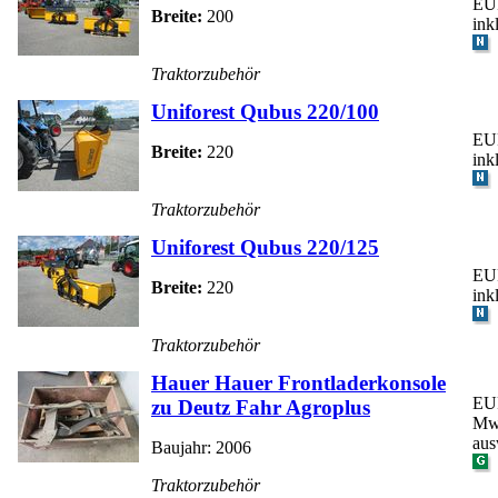
EUR
Breite:
200
ink
Traktorzubehör
Uniforest Qubus 220/100
EUR
Breite:
220
ink
Traktorzubehör
Uniforest Qubus 220/125
EUR
Breite:
220
ink
Traktorzubehör
Hauer Hauer Frontladerkonsole
EUR
zu Deutz Fahr Agroplus
MwS
aus
Baujahr: 2006
Traktorzubehör