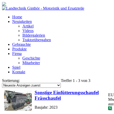
Home
Neuigkeiten
Artikel
Videos
Bildergalerien
Traktorübergaben
Gebrauchte
Produkte
Firma
Geschichte
Mitarbeiter
Spiel
Kontakt
Sortierung:
Treffer 1 - 3 von 3
Sonstige Einfütterungsschaufel
EUR
Frässchaufel
MwS
aus
Baujahr: 2023