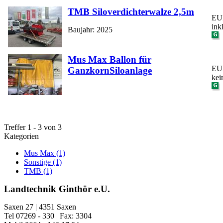
TMB Siloverdichterwalze 2,5m
EUR
ink
Baujahr: 2025
Mus Max Ballon für
EUR
GanzkornSiloanlage
kei
Treffer 1 - 3 von 3
Kategorien
Mus Max (1)
Sonstige (1)
TMB (1)
Landtechnik Ginthör e.U.
Saxen 27 | 4351 Saxen
Tel 07269 - 330 | Fax: 3304