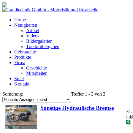
Home
Neuigkeiten
Artikel
Videos
Bildergalerien
Traktorübergaben
Gebrauchte
Produkte
Firma
Geschichte
Mitarbeiter
Spiel
Kontakt
Sortierung:
Treffer 1 - 3 von 3
Sonstige Hydraulische Bremse
EUR
ink