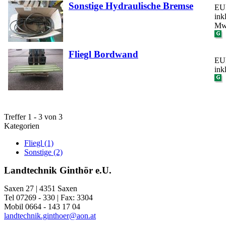
Sonstige Hydraulische Bremse
EUR
ink
Mw
Fliegl Bordwand
EUR
ink
Treffer 1 - 3 von 3
Kategorien
Fliegl (1)
Sonstige (2)
Landtechnik Ginthör e.U.
Saxen 27 | 4351 Saxen
Tel 07269 - 330 | Fax: 3304
Mobil 0664 - 143 17 04
landtechnik.ginthoer@aon.at