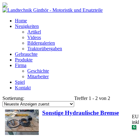
Home
Neuigkeiten
Artikel
Videos
Bildergalerien
Traktorübergaben
Gebrauchte
Produkte
Firma
Geschichte
Mitarbeiter
Spiel
Kontakt
Sortierung:
Treffer 1 - 2 von 2
Sonstige Hydraulische Bremse
EUR
ink