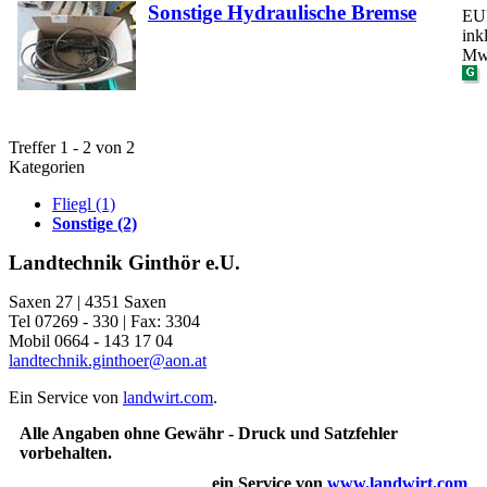
Sonstige Hydraulische Bremse
EUR
ink
Mw
Treffer 1 - 2 von 2
Kategorien
Fliegl (1)
Sonstige (2)
Landtechnik Ginthör e.U.
Saxen 27 | 4351 Saxen
Tel 07269 - 330 | Fax: 3304
Mobil 0664 - 143 17 04
landtechnik.ginthoer@aon.at
Ein Service von
landwirt.com
.
Alle Angaben ohne Gewähr - Druck und Satzfehler
vorbehalten.
ein Service von
www.landwirt.com